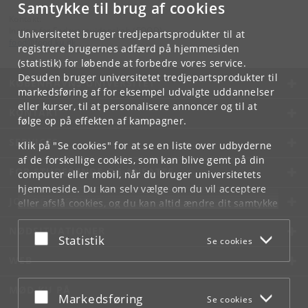
Samtykke til brug af cookies
Kontakt:
Institut for Fødevarevidenskab (FOOD)
Universitetet bruger tredjepartsprodukter til at
food
@
food
.
ku
.
dk
registrere brugernes adfærd på hjemmesiden
(statistik) for løbende at forbedre vores service.
Desuden bruger universitetet tredjepartsprodukter til
KØBENHAVNS UNIVERSITET
markedsføring af for eksempel udvalgte uddannelser
eller kurser, til at personalisere annoncer og til at
KONTAKT
følge op på effekten af kampagner.
SERVICES
Klik på "Se cookies" for at se en liste over udbyderne
af de forskellige cookies, som kan blive gemt på din
FOR STUDERENDE OG ANSATTE
computer eller mobil, når du bruger universitetets
hjemmeside. Du kan selv vælge om du vil acceptere
JOB OG KARRIERE
eller afslå cookies, og du kan altid ændre dit samtykke
under
Cookie- og privatlivspolitik
som du finder i
NØDSITUATIONER
bunden af hver side.
Acceptér eller afslå
Statistik
Se cookies
Googles privatlivspolitik
WEB
MØD KU PÅ
Acceptér eller afslå
Markedsføring
Se cookies