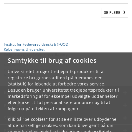
SE FLERE
Institut for Fødevarevidenskab (FOOD)
Københavns Universitet
Rolighedsvej 26, 1958- Frederiksberg
Samtykke til brug af cookies
Kontakt:
Institut for Fødevarevidenskab
Universitetet bruger tredjepartsprodukter til at
food
@
food
.
ku
.
dk
registrere brugernes adfærd på hjemmesiden
(statistik) for løbende at forbedre vores service.
Desuden bruger universitetet tredjepartsprodukter til
KØBENHAVNS UNIVERSITET
markedsføring af for eksempel udvalgte uddannelser
eller kurser, til at personalisere annoncer og til at
KONTAKT
følge op på effekten af kampagner.
SERVICES
Klik på "Se cookies" for at se en liste over udbyderne
af de forskellige cookies, som kan blive gemt på din
FOR STUDERENDE OG ANSATTE
computer eller mobil, når du bruger universitetets