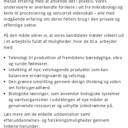
masse erfaring med at anvende det i praksis. Vores
undervisere er anerkendte forskere i alt fra mikrobiologi og
kemi til processering og sensorisk videnskab – alle med
indgående erfaring om deres felters brug i den private og
offentlige sektor.
På den måde sikrer vi, at vores kandidater træder sikkert ud
i et arbejdsliv fuldt af muligheder, hvor de bl.a. arbejder
med
Teknologi til produktion af fremtidens bæredygtige, sikre
og sunde fødevarer.
Udvikling af nye, velsmagende produkter som kan
balancere ernæringsværdi og velsmag.
Den grønne omstilling gennem design thinking og viden
om forbrugeradfærd.
Biologiske løsninger, som anvender biologiske systemer
og værtsorganismer i udviklingen af nye måder at
genanvende ressourcer og udnytte sidestrømme på.
Læs mere om de enkelte uddannelser samt
efteruddannelses- og forskningsmuligheder gennem
linkene herunder: