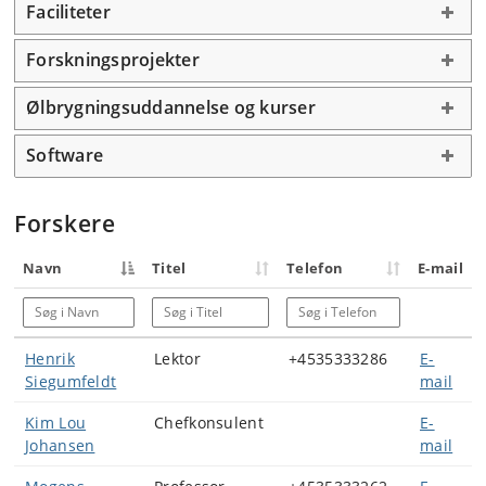
Faciliteter
Forskningsprojekter
Ølbrygningsuddannelse og kurser
Software
Forskere
Navn
Titel
Telefon
E-mail
Søg i Navn
Søg i Titel
Søg i Telefon
Henrik
Lektor
+4535333286
E-
Siegumfeldt
mail
Kim Lou
Chefkonsulent
E-
Johansen
mail