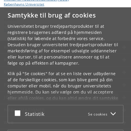
Københavns Universitet
Rolighedsvej 26, 1958- Frederiksberg
Samtykke til brug af cookies
Kontakt:
Institut for Fødevarevidenskab
Universitetet bruger tredjepartsprodukter til at
food
@
food
.
ku
.
dk
registrere brugernes adfærd på hjemmesiden
(statistik) for løbende at forbedre vores service.
Desuden bruger universitetet tredjepartsprodukter til
KØBENHAVNS UNIVERSITET
markedsføring af for eksempel udvalgte uddannelser
eller kurser, til at personalisere annoncer og til at
KONTAKT
følge op på effekten af kampagner.
SERVICES
Klik på "Se cookies" for at se en liste over udbyderne
af de forskellige cookies, som kan blive gemt på din
FOR STUDERENDE OG ANSATTE
computer eller mobil, når du bruger universitetets
hjemmeside. Du kan selv vælge om du vil acceptere
JOB OG KARRIERE
eller afslå cookies, og du kan altid ændre dit samtykke
under
Cookie- og privatlivspolitik
som du finder i
NØDSITUATIONER
bunden af hver side.
Acceptér eller afslå
Statistik
Se cookies
Googles privatlivspolitik
WEB