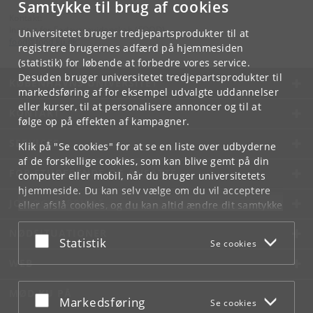
Samtykke til brug af cookies
Kontakt:
Institut for Fødevarevidenskab (FOOD)
Universitetet bruger tredjepartsprodukter til at
food
@
food
.
ku
.
dk
registrere brugernes adfærd på hjemmesiden
(statistik) for løbende at forbedre vores service.
Desuden bruger universitetet tredjepartsprodukter til
KØBENHAVNS UNIVERSITET
markedsføring af for eksempel udvalgte uddannelser
eller kurser, til at personalisere annoncer og til at
KONTAKT
følge op på effekten af kampagner.
SERVICES
Klik på "Se cookies" for at se en liste over udbyderne
af de forskellige cookies, som kan blive gemt på din
FOR STUDERENDE OG ANSATTE
computer eller mobil, når du bruger universitetets
hjemmeside. Du kan selv vælge om du vil acceptere
JOB OG KARRIERE
eller afslå cookies, og du kan altid ændre dit samtykke
under
Cookie- og privatlivspolitik
som du finder i
NØDSITUATIONER
bunden af hver side.
Acceptér eller afslå
Statistik
Se cookies
Googles privatlivspolitik
WEB
MØD KU PÅ
Acceptér eller afslå
Markedsføring
Se cookies