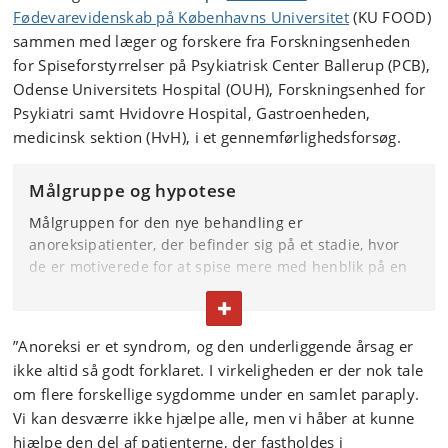
Fødevarevidenskab på Københavns Universitet
(KU FOOD)
sammen med læger og forskere fra Forskningsenheden
for Spiseforstyrrelser på Psykiatrisk Center Ballerup (PCB),
Odense Universitets Hospital (OUH), Forskningsenhed for
Psykiatri samt Hvidovre Hospital, Gastroenheden,
medicinsk sektion (HvH), i et gennemførlighedsforsøg.
Målgruppe og hypotese
Målgruppen for den nye behandling er
anoreksipatienter, der befinder sig på et stadie, hvor
de er motiverede for at spise mere med henblik på en
vægtøgning, men hvor manglende signalering imellem
FOLD TEKST IND ELLER UD
tarmen og hjernen kan gøre det svært for dem.
”Anoreksi er et syndrom, og den underliggende årsag er
Forskernes hovedhypotese er, at man ved at udskifte
ikke altid så godt forklaret. I virkeligheden er der nok tale
anoreksipatienternes atypiske sammensætning af
bakterier i tarmen (tarm-mikrobiomet) med et sundt
om flere forskellige sygdomme under en samlet paraply.
økosystem af tarmbakterier fra en rask donor kan
Vi kan desværre ikke hjælpe alle, men vi håber at kunne
genstarte en normal hjerne-tarm-kommunikation, der
hjælpe den del af patienterne, der fastholdes i