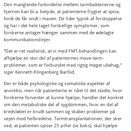
Den manglende forbindelse mellem tarmbakterierne og
hjernen kan bl.a. betyde, at patienterne frygter at spise,
fordi de får ondt i maven. De lider typisk af forstoppelse
og har i det hele taget forskellige symptomer, som
forskerne antager hænger sammen med de ødelagte
kommunikationslinjer.
”Det er ret realistisk, at vi med FMT-behandlingen kan
afhjælpe en stor del af patienternes mave-tarm-
problemer, som er forbundet med rigtig meget ubehag,”
siger Kenneth Klingenberg Barfod.
Der er både psykologiske og somatiske aspekter af
anoreksi, men når patienterne er nået til det stadie, hvor
forskerne forventer at kunne hjælpe, handler det konkret
om den metaboliske del af sygdommen, hvor en del af
kredsløbet er brudt sammen og skaber problemer på
vejen mod helbredelse. Tarmtransplantationen, der sker
ved, at patienten spiser 25 piller (se boks), skal hjælpe