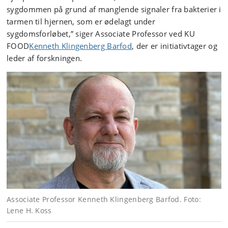
så kan afhjælpe en række tarmproblemer.
sygdommen på grund af manglende signaler fra bakterier i
tarmen til hjernen, som er ødelagt under
En donor screenes for sygdomme forud for donationen
sygdomsforløbet,” siger Associate Professor ved KU
af fæces. Det sunde økosystem af tarmbakterier sættes
FOOD
Kenneth Klingenberg Barfod
, der er initiativtager og
typisk på pilleform, og en enkelt behandling består af
25 piller, som patienterne skal spise inden for en time.
leder af forskningen.
Forsøget er stadig åbent for rekruttering af deltagere.
Kontakt Kenneth Barfod på
kenneth.barfod@food.ku.dk
, hvis du er interesseret i at
høre mere.
Forskningen i tarmbakterier og Anoreksi er støttet af
Lundbeck Fonden LF-Experiment
https://lundbeckfonden.com/en/a-10
Associate Professor Kenneth Klingenberg Barfod. Foto:
Lene H. Koss