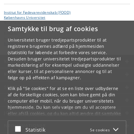
Institut for Fødevarevidenskab (FOOD)
Københavns Universitet
Rolighedsvej 26, 1958- Frederiksberg
Samtykke til brug af cookies
Kontakt:
Institut for Fødevarevidenskab (FOOD)
Universitetet bruger tredjepartsprodukter til at
food
@
food
.
ku
.
dk
registrere brugernes adfærd på hjemmesiden
(statistik) for løbende at forbedre vores service.
Desuden bruger universitetet tredjepartsprodukter til
KØBENHAVNS UNIVERSITET
markedsføring af for eksempel udvalgte uddannelser
eller kurser, til at personalisere annoncer og til at
KONTAKT
følge op på effekten af kampagner.
SERVICES
Klik på "Se cookies" for at se en liste over udbyderne
af de forskellige cookies, som kan blive gemt på din
FOR STUDERENDE OG ANSATTE
computer eller mobil, når du bruger universitetets
hjemmeside. Du kan selv vælge om du vil acceptere
JOB OG KARRIERE
eller afslå cookies, og du kan altid ændre dit samtykke
under
Cookie- og privatlivspolitik
som du finder i
NØDSITUATIONER
bunden af hver side.
Acceptér eller afslå
Statistik
Se cookies