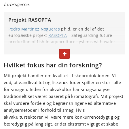
forbrugerne.
Projekt RASOPTA
Pedro Martinez Nogueras
ph.d. er en del af det
europæiske projekt
RASOPTA
– Safeguarding future
production of fish in aquaculture systems with water
recirculation. Lektor ved KU FOOD
Mikael Agerlin
FOLD TEKST IND ELLER UD
Petersen
, som har over 20 års erfaring med analyse af
flygtige molekyler i fødevarer, er Pedros Martinez
Hvilket fokus har din forskning?
Nogueras hovedvejleder. Projektet løber i tre år fra
marts 2022-2025. Det er finansieret af EU’s forsknings-
Mit projekt handler om kvalitet i fiskeproduktionen. Vi
og innovationsprogram Horizon 2020. Pedro Martinez
ved, at vandkvalitet og fiskenes foder spiller en stor rolle
Noguera samarbejder med en akademisk partner i
for smagen. Inden for akvakultur har smagsanalyse
Tyskland og tre industrielle samarbejdspartnere i
traditionelt set været baseret på kromatografi. Mit projekt
henholdsvis Danmark, Sverige og Frankrig.
skal vurdere fordele og begrænsninger ved alternative
analysemetoder i forhold til smag. Hvis
akvakultursektoren vil være mere konkurrencedygtig og
bæredygtig på lang sigt, er det ekstremt vigtigt at skabe