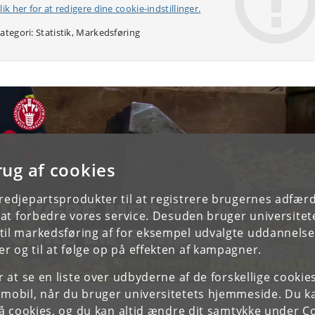
lik her for at redigere dine cookie-indstillinger.
ategori: Statistik, Markedsføring
rug af cookies
tredjepartsprodukter til at registrere brugernes adfæ
e at forbedre vores service. Desuden bruger universitet
il markedsføring af for eksempel udvalgte uddannelser e
r og til at følge op på effekten af kampagner.
or at se en liste over udbyderne af de forskellige cooki
 mobil, når du bruger universitetets hjemmeside. Du k
slå cookies, og du kan altid ændre dit samtykke under
Co