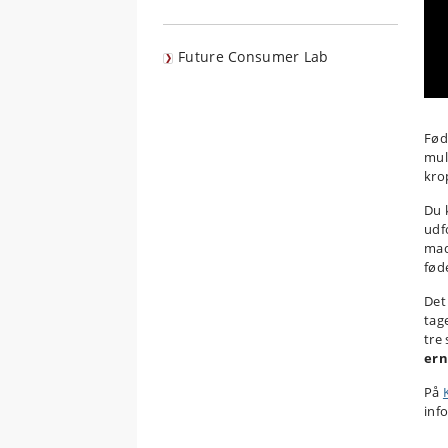
Future Consumer Lab
Fød
mul
kro
Du 
udf
mad
fød
Det
tag
tre
ern
På
inf