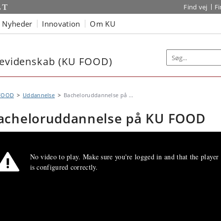
Find vej
F
Nyheder
Innovation
Om KU
arevidenskab (KU FOOD)
FOOD
Uddannelse
Bacheloruddannelse på ...
acheloruddannelse på KU FOOD