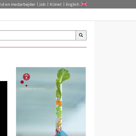
ind en medarbejder
Job
KUnet
English