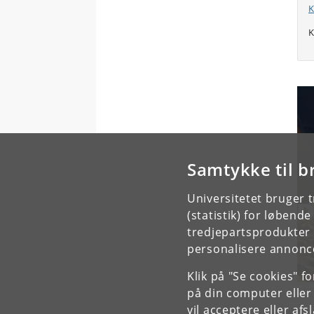
K
K
Samtykke til b
Universitetet bruger 
(statistik) for løbend
tredjepartsprodukter t
personalisere annonce
Klik på "Se cookies" f
på din computer eller
vil acceptere eller af