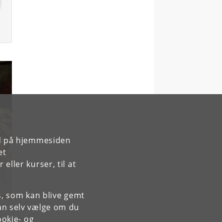
rd på hjemmesiden
et
ller kurser, til at
es, som kan blive gemt
an selv vælge om du
okie- og