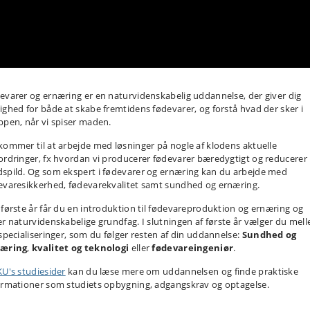
evarer og ernæring er en naturvidenskabelig uddannelse, der giver dig
ighed for både at skabe fremtidens fødevarer, og forstå hvad der sker i
ppen, når vi spiser maden.
kommer til at arbejde med løsninger på nogle af klodens aktuelle
ordringer, fx hvordan vi producerer fødevarer bæredygtigt og reducerer
spild. Og som ekspert i fødevarer og ernæring kan du arbejde med
evaresikkerhed, fødevarekvalitet samt sundhed og ernæring.
 første år får du en introduktion til fødevareproduktion og ernæring og
er naturvidenskabelige grundfag.
I slutningen af første år vælger du mel
 specialiseringer, som du følger resten af din uddannelse:
Sundhed og
æring
,
kvalitet og teknologi
eller
fødevareingeniør
.
KU's studiesider
kan du læse mere om uddannelsen og finde praktiske
ormationer som studiets opbygning, adgangskrav og optagelse.